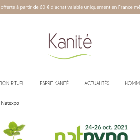
 offerte à partir de 60 € d'achat valable uniquement en France mé
TION RITUEL
ESPRIT KANITÉ
ACTUALITÉS
HOMM
n Natexpo