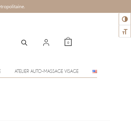
tropolitaine.
PASS
CHANG
0
E
ATELIER AUTO-MASSAGE VISAGE