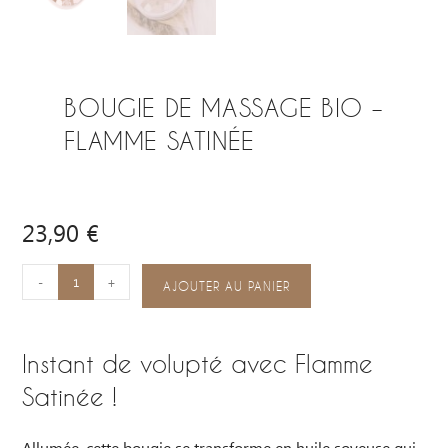
BOUGIE DE MASSAGE BIO –
FLAMME SATINÉE
23,90
€
A
-
+
AJOUTER AU PANIER
l
t
Instant de volupté avec Flamme
e
r
Satinée !
n
a
Allumée, cette bougie se transforme en huile soyeuse qui