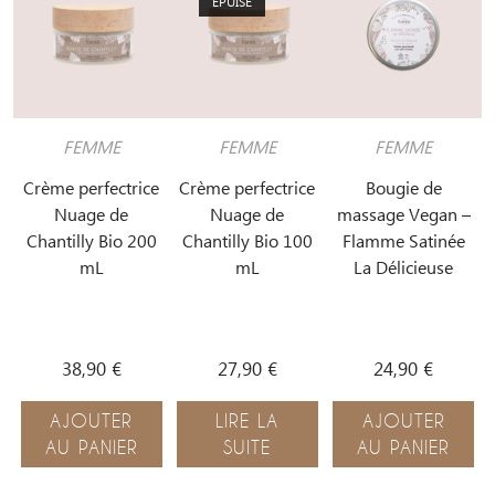
ÉPUISÉ
FEMME
FEMME
FEMME
Crème perfectrice
Crème perfectrice
Bougie de
Nuage de
Nuage de
massage Vegan –
Chantilly Bio 200
Chantilly Bio 100
Flamme Satinée
mL
mL
La Délicieuse
38,90
€
27,90
€
24,90
€
AJOUTER
LIRE LA
AJOUTER
AU PANIER
SUITE
AU PANIER